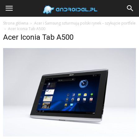
Androidal
Strona główna
Acer i Samsung szturmują polski rynek – szykujcie portfele
Acer Iconia Tab A500
Acer Iconia Tab A500