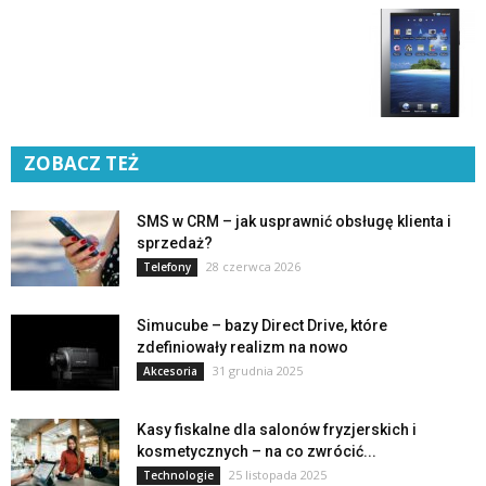
ZOBACZ TEŻ
SMS w CRM – jak usprawnić obsługę klienta i
sprzedaż?
28 czerwca 2026
Telefony
Simucube – bazy Direct Drive, które
zdefiniowały realizm na nowo
31 grudnia 2025
Akcesoria
Kasy fiskalne dla salonów fryzjerskich i
kosmetycznych – na co zwrócić...
25 listopada 2025
Technologie