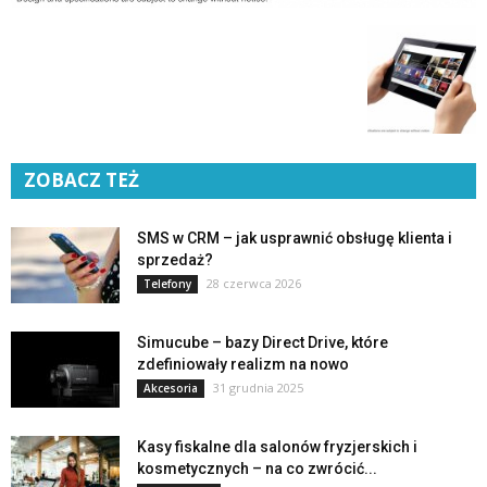
ZOBACZ TEŻ
SMS w CRM – jak usprawnić obsługę klienta i
sprzedaż?
28 czerwca 2026
Telefony
Simucube – bazy Direct Drive, które
zdefiniowały realizm na nowo
31 grudnia 2025
Akcesoria
Kasy fiskalne dla salonów fryzjerskich i
kosmetycznych – na co zwrócić...