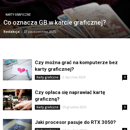
KARTY GRAFICZNE
Co oznacza GB w karcie graficznej?
Redakcja
-
23 października 2025
Czy można grać na komputerze bez
karty graficznej?
2 stycznia 2024
Karty graficzne
0
Czy opłaca się naprawiać kartę
graficzną?
29 grudnia 2023
Karty graficzne
0
Jaki procesor pasuje do RTX 3050?