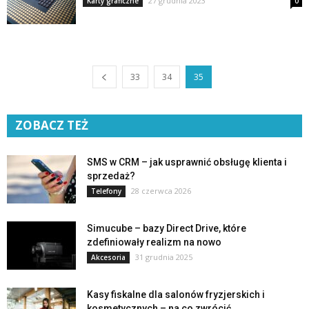
27 grudnia 2023
Karty graficzne
0
33
34
35
ZOBACZ TEŻ
SMS w CRM – jak usprawnić obsługę klienta i
sprzedaż?
28 czerwca 2026
Telefony
Simucube – bazy Direct Drive, które
zdefiniowały realizm na nowo
31 grudnia 2025
Akcesoria
Kasy fiskalne dla salonów fryzjerskich i
kosmetycznych – na co zwrócić...