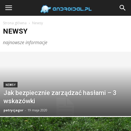
Androidal
Strona główna
Newsy
NEWSY
najnowsze informacje
NEWSY
Jak bezpiecznie zarządzać hasłami – 3
wskazówki
patrycjagor
-
19 maja 2020