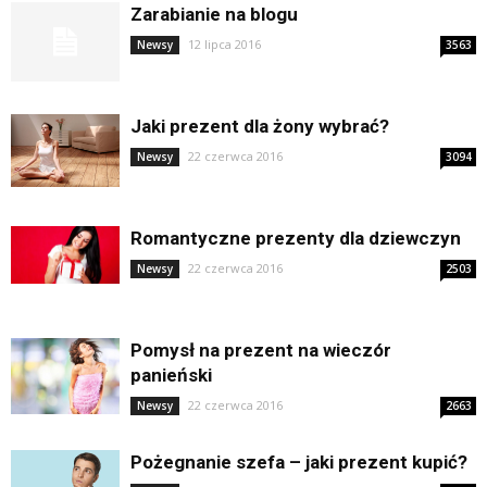
Zarabianie na blogu
12 lipca 2016
Newsy
3563
Jaki prezent dla żony wybrać?
22 czerwca 2016
Newsy
3094
Romantyczne prezenty dla dziewczyn
22 czerwca 2016
Newsy
2503
Pomysł na prezent na wieczór
panieński
22 czerwca 2016
Newsy
2663
Pożegnanie szefa – jaki prezent kupić?