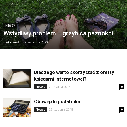
NEWSY
Wstydliwy problem – grzybica paznokci
nataliast
-
18 kwietnia 2020
Dlaczego warto skorzystać z oferty
księgarni internetowej?
21 marca 2018
Newsy
0
Obowiązki podatnika
22 stycznia 2018
Newsy
0