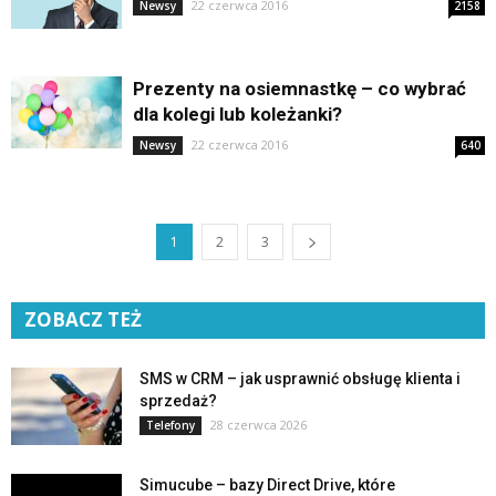
22 czerwca 2016
Newsy
2158
Prezenty na osiemnastkę – co wybrać
dla kolegi lub koleżanki?
22 czerwca 2016
Newsy
640
1
2
3
ZOBACZ TEŻ
SMS w CRM – jak usprawnić obsługę klienta i
sprzedaż?
28 czerwca 2026
Telefony
Simucube – bazy Direct Drive, które