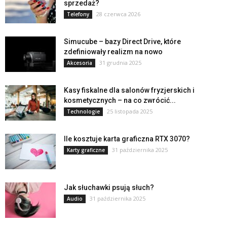
sprzedaż?
28 czerwca 2026
Telefony
Simucube – bazy Direct Drive, które
zdefiniowały realizm na nowo
31 grudnia 2025
Akcesoria
Kasy fiskalne dla salonów fryzjerskich i
kosmetycznych – na co zwrócić...
25 listopada 2025
Technologie
Ile kosztuje karta graficzna RTX 3070?
31 października 2025
Karty graficzne
Jak słuchawki psują słuch?
31 października 2025
Audio