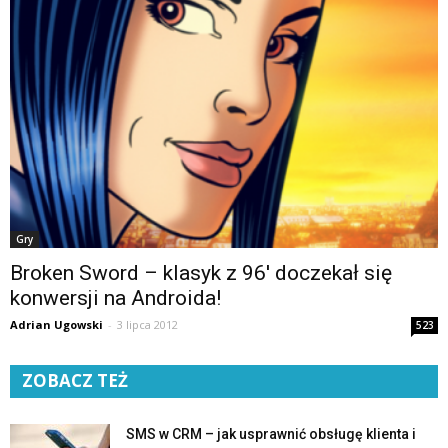
Gry
Broken Sword – klasyk z 96′ doczekał się
konwersji na Androida!
Adrian Ugowski
-
3 lipca 2012
523
ZOBACZ TEŻ
SMS w CRM – jak usprawnić obsługę klienta i