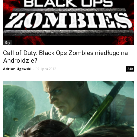
Gry
Call of Duty: Black Ops Zombies niedługo na
Androidzie?
Adrian Ugowski
-
19 lipca 2012
240