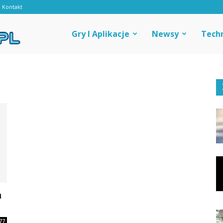
Kontakt
Androidal
Gry I Aplikacje
Newsy
Tech
a
77