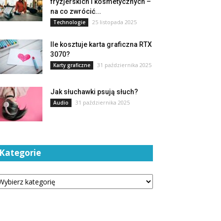
fryzjerskich i kosmetycznych –
na co zwrócić...
25 listopada 2025
Technologie
Ile kosztuje karta graficzna RTX
3070?
31 października 2025
Karty graficzne
Jak słuchawki psują słuch?
31 października 2025
Audio
Kategorie
tegorie