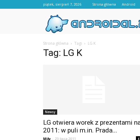
piątek, sierpień 7, 2026
Strona główna
Android
Strona główna
Tagi
LG K
Tag: LG K
Newsy
LG otwiera worek z prezentami n
2011: w puli m.in. Prada...
Miły
-
23 lipca 2011
4