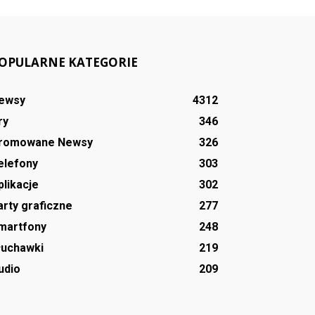
OPULARNE KATEGORIE
ewsy
4312
ry
346
romowane Newsy
326
elefony
303
plikacje
302
arty graficzne
277
martfony
248
łuchawki
219
udio
209