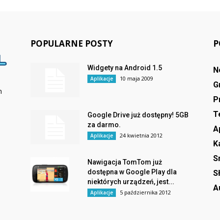
POPULARNE POSTY
P
Widgety na Android 1.5
N
10 maja 2009
Aplikacje
G
m
P
T
Google Drive już dostępny! 5GB
za darmo.
A
24 kwietnia 2012
Aplikacje
K
S
Nawigacja TomTom już
dostępna w Google Play dla
S
niektórych urządzeń, jest...
A
5 października 2012
Aplikacje