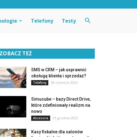
nologie
Telefony
Testy
ZOBACZ TEŻ
SMS w CRM – jak usprawnić
obsługę klienta i sprzedaż?
28 czerwca 2026
Telefony
Simucube – bazy Direct Drive,
które zdefiniowały realizm na
nowo
31 grudnia 2025
Akcesoria
Kasy fiskalne dla salonów