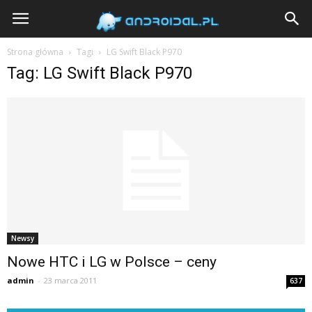
Androidal
Strona główna
Tagi
LG Swift Black P970
Tag: LG Swift Black P970
Newsy
Nowe HTC i LG w Polsce – ceny
admin
-
23 marca 2011
637