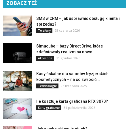
ZOBACZ TEŻ
SMS w CRM – jak usprawnić obsługę klienta i
sprzedaż?
28 czerwca 2026
Telefony
Simucube – bazy Direct Drive, które
zdefiniowały realizm na nowo
31 grudnia 2025
Akcesoria
Kasy fiskalne dla salonów fryzjerskich i
kosmetycznych – na co zwrócić...
25 listopada 2025
Technologie
Ile kosztuje karta graficzna RTX 3070?
31 października 2025
Karty graficzne