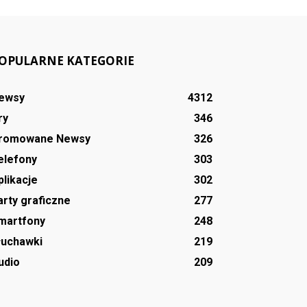
OPULARNE KATEGORIE
ewsy
4312
ry
346
romowane Newsy
326
elefony
303
plikacje
302
arty graficzne
277
martfony
248
łuchawki
219
udio
209