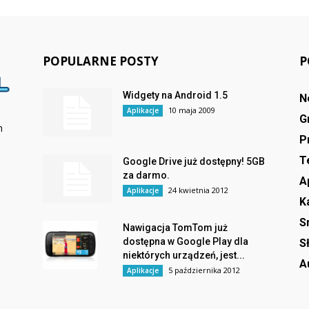
POPULARNE POSTY
P
Widgety na Android 1.5
N
10 maja 2009
Aplikacje
G
m
P
T
Google Drive już dostępny! 5GB
za darmo.
A
24 kwietnia 2012
Aplikacje
K
S
Nawigacja TomTom już
dostępna w Google Play dla
S
niektórych urządzeń, jest...
A
5 października 2012
Aplikacje