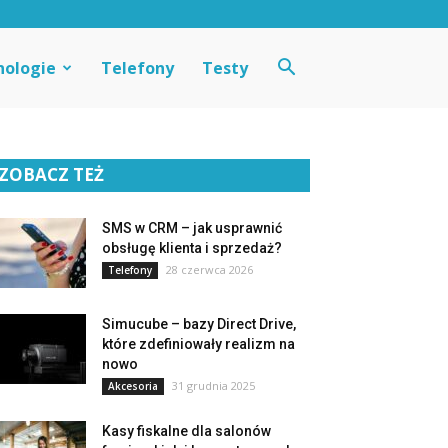
nologie
Telefony
Testy
ZOBACZ TEŻ
SMS w CRM – jak usprawnić
obsługę klienta i sprzedaż?
28 czerwca 2026
Telefony
Simucube – bazy Direct Drive,
które zdefiniowały realizm na
nowo
31 grudnia 2025
Akcesoria
Kasy fiskalne dla salonów