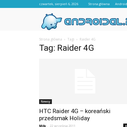
czwartek, sierpień 6, 2026
Strona główna
Androi
Strona główna
Tagi
Raider 4G
Tag: Raider 4G
Newsy
HTC Raider 4G – koreański
przedsmak Holiday
Miły
-
22 września 2011
4