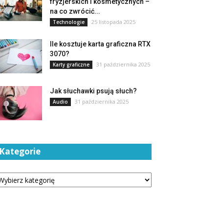
fryzjerskich i kosmetycznych –
na co zwrócić...
25 listopada 2025
Technologie
Ile kosztuje karta graficzna RTX
3070?
31 października 2025
Karty graficzne
Jak słuchawki psują słuch?
31 października 2025
Audio
Kategorie
tegorie