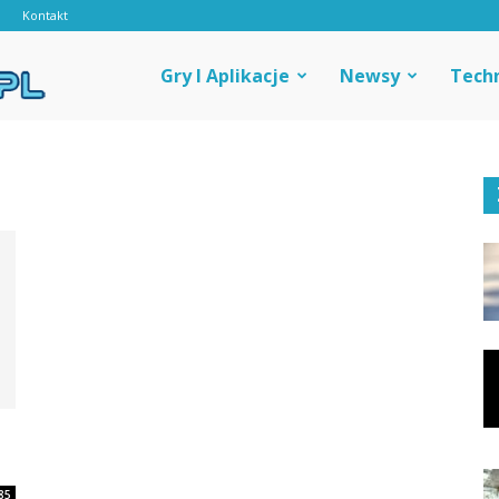
d
Kontakt
Androidal
Gry I Aplikacje
Newsy
Tech
85