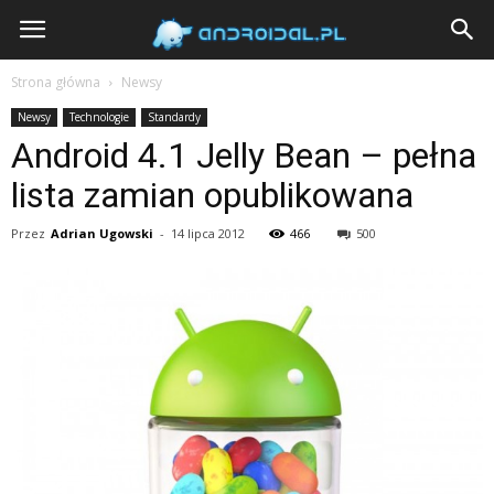
Androidal
Strona główna
Newsy
Newsy
Technologie
Standardy
Android 4.1 Jelly Bean – pełna
lista zamian opublikowana
Przez
Adrian Ugowski
-
14 lipca 2012
466
500