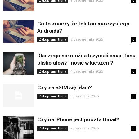
9 października 2025
Zakup smartfona
0
Co to znaczy że telefon ma czystego
Androida?
2 października 2025
Zakup smartfona
0
Dlaczego nie można trzymać smartfonu
blisko głowy i nosić w kieszeni?
1 października 2025
Zakup smartfona
0
Czy za eSIM się płaci?
30 września 2025
Zakup smartfona
0
Czy na iPhone jest poczta Gmail?
27 września 2025
Zakup smartfona
0