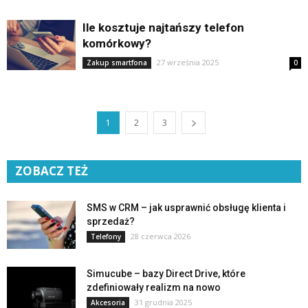
Ile kosztuje najtańszy telefon
komórkowy?
27 września 2025
Zakup smartfona
0
1
2
3
ZOBACZ TEŻ
SMS w CRM – jak usprawnić obsługę klienta i
sprzedaż?
28 czerwca 2026
Telefony
Simucube – bazy Direct Drive, które
zdefiniowały realizm na nowo
31 grudnia 2025
Akcesoria