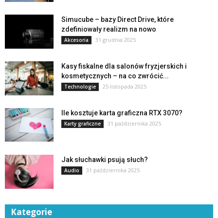
Simucube – bazy Direct Drive, które
zdefiniowały realizm na nowo
31 grudnia 2025
Akcesoria
Kasy fiskalne dla salonów fryzjerskich i
kosmetycznych – na co zwrócić...
25 listopada 2025
Technologie
Ile kosztuje karta graficzna RTX 3070?
31 października 2025
Karty graficzne
Jak słuchawki psują słuch?
31 października 2025
Audio
Kategorie