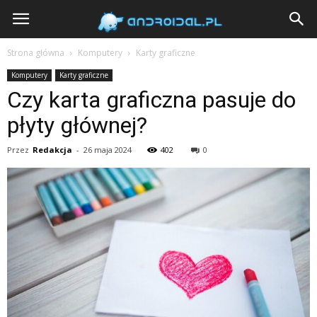
Androidal
Strona główna
Komputery
Karty graficzne
Komputery
Karty graficzne
Czy karta graficzna pasuje do
płyty głównej?
Przez
Redakcja
-
26 maja 2024
402
0