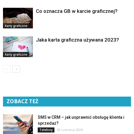
Co oznacza GB w karcie graficznej?
Karty graficzne
Jaka karta graficzna używana 2023?
Karty graficzne
ZOBACZ TEŻ
SMS w CRM – jak usprawnić obsługę klienta i
sprzedaż?
28 czerwca 2026
Telefony