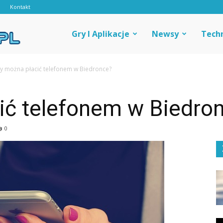
d
Kontakt
Androidal
Gry I Aplikacje
Newsy
Tech
y można płacić telefonem w Biedronce?
ić telefonem w Biedro
0