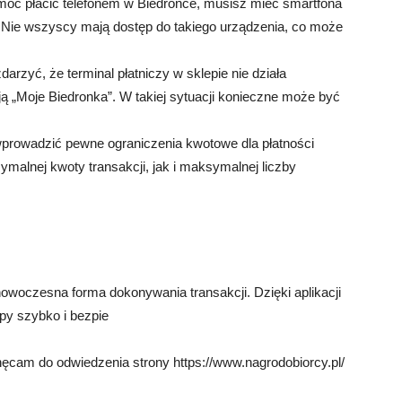
óc płacić telefonem w Biedronce, musisz mieć smartfona
. Nie wszyscy mają dostęp do takiego urządzenia, co może
rzyć, że terminal płatniczy w sklepie nie działa
ją „Moje Biedronka”. W takiej sytuacji konieczne może być
rowadzić pewne ograniczenia kwotowe dla płatności
alnej kwoty transakcji, jak i maksymalnej liczby
nowoczesna forma dokonywania transakcji. Dzięki aplikacji
py szybko i bezpie
ęcam do odwiedzenia strony https://www.nagrodobiorcy.pl/