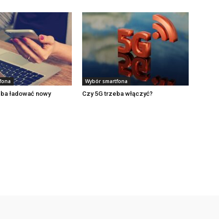
fona
Wybór smartfona
zeba ładować nowy
Czy 5G trzeba włączyć?