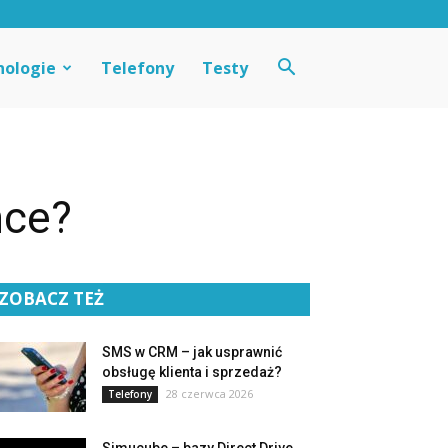
nologie
Telefony
Testy
nce?
ZOBACZ TEŻ
SMS w CRM – jak usprawnić
obsługę klienta i sprzedaż?
28 czerwca 2026
Telefony