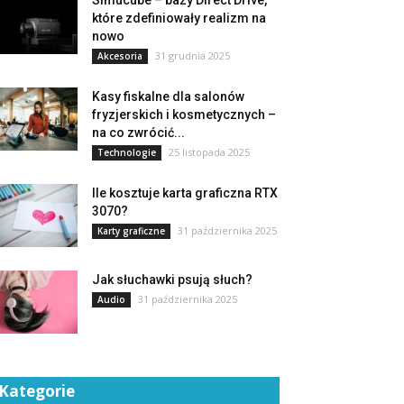
Simucube – bazy Direct Drive,
które zdefiniowały realizm na
nowo
31 grudnia 2025
Akcesoria
Kasy fiskalne dla salonów
fryzjerskich i kosmetycznych –
na co zwrócić...
25 listopada 2025
Technologie
Ile kosztuje karta graficzna RTX
3070?
31 października 2025
Karty graficzne
Jak słuchawki psują słuch?
31 października 2025
Audio
Kategorie