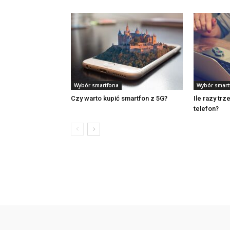
Wybór smartfona
Wybór smart
Czy warto kupić smartfon z 5G?
Ile razy tr
telefon?