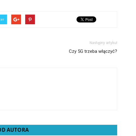
ter
Następny artykuł
Czy 5G trzeba włączyć?
 OD AUTORA