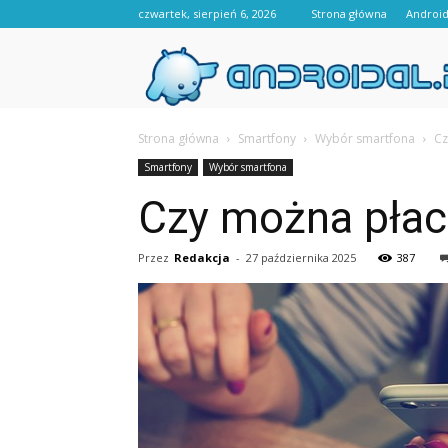
czwartek, sierpień 6, 2026
Strona główna
Androi
Strona główna
Smartfony
Wybór smartfona
Cz
Smartfony
Wybór smartfona
Czy można płac
Przez
Redakcja
-
27 października 2025
387