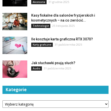
31 grudnia 2025
Akcesoria
Kasy fiskalne dla salonów fryzjerskich i
kosmetycznych – na co zwrócić...
25 listopada 2025
Technologie
Ile kosztuje karta graficzna RTX 3070?
31 października 2025
Karty graficzne
Jak słuchawki psują słuch?
31 października 2025
Audio
Kategorie
Kategorie