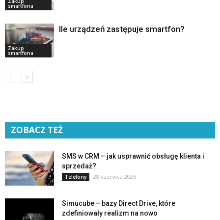
Zakup
smartfona
Ile urządzeń zastępuje smartfon?
Zakup
smartfona
ZOBACZ TEŻ
SMS w CRM – jak usprawnić obsługę klienta i
sprzedaż?
28 czerwca 2026
Telefony
Simucube – bazy Direct Drive, które
zdefiniowały realizm na nowo