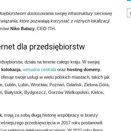
Ka
siębiorstwom dostosowania swojej infrastruktury sieciowej
iązania, które pozwalają korzystać z różnych lokalizacji
mówi
Niko Bałazy
, CEO ITH.
rnet dla przedsiębiorstw
iębiorstw, działa na terenie całego kraju. W swojej
,
kolokacja
,
wirtualna centrala
oraz
hosting domeny
.
 oferuje swoje usługi w wielu polskich miastach, takich jak
, Lublin, Lubin, Wrocław, Poznań, Gdańsk, Zielona Góra,
, Białystok, Bydgoszcz, Gorzów Wielkopolski, Kielce,
k
, mają za sobą długą historię współpracy w branży
eśniejszego przedsięwzięcia w 2017 roku postanowili
ści w sektorze telekomunikacyjnym. W 2021 roku firma