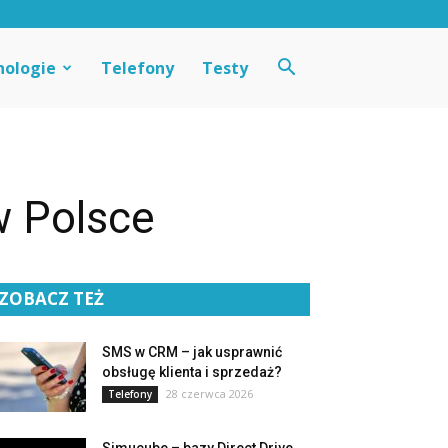
nologie
Telefony
Testy
w Polsce
ZOBACZ TEŻ
SMS w CRM – jak usprawnić
obsługę klienta i sprzedaż?
28 czerwca 2026
Telefony