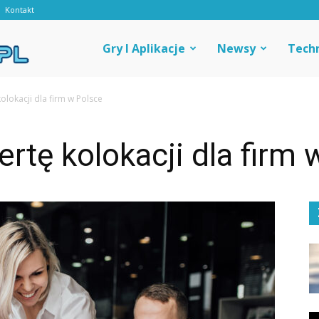
Kontakt
Androidal
Gry I Aplikacje
Newsy
Tech
olokacji dla firm w Polsce
ertę kolokacji dla firm 