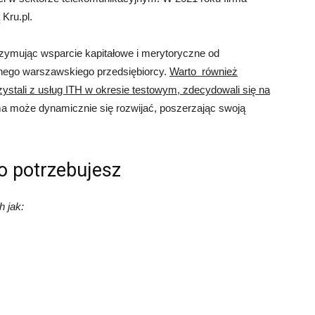
Kru.pl.
rzymując wsparcie kapitałowe i merytoryczne od
nego warszawskiego przedsiębiorcy.
Warto również
zystali z usług ITH w okresie testowym, zdecydowali się na
ma może dynamicznie się rozwijać, poszerzając swoją
o potrzebujesz
h jak: