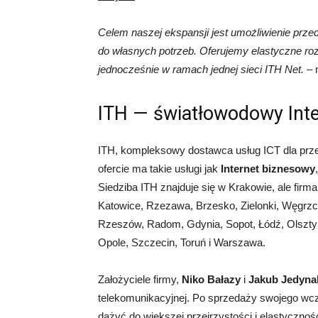
Celem naszej ekspansji jest umożliwienie przed
do własnych potrzeb. Oferujemy elastyczne rozw
jednocześnie w ramach jednej sieci ITH Net.
– 
ITH — światłowodowy Inte
ITH, kompleksowy dostawca usług ICT dla przeds
ofercie ma takie usługi jak
Internet biznesowy
Siedziba ITH znajduje się w Krakowie, ale firma
Katowice, Rzezawa, Brzesko, Zielonki, Węgrzce
Rzeszów, Radom, Gdynia, Sopot, Łódź, Olsztyn
Opole, Szczecin, Toruń i Warszawa.
Założyciele firmy,
Niko Bałazy
i
Jakub Jedyna
telekomunikacyjnej. Po sprzedaży swojego wcz
dążyć do większej przejrzystości i elastyczno