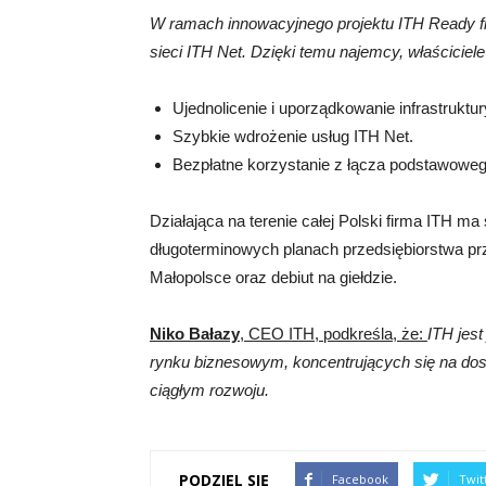
W ramach innowacyjnego projektu ITH Ready fi
sieci ITH Net. Dzięki temu najemcy, właścicie
Ujednolicenie i uporządkowanie infrastruktu
Szybkie wdrożenie usług ITH Net.
Bezpłatne korzystanie z łącza podstawoweg
Działająca na terenie całej Polski firma ITH m
długoterminowych planach przedsiębiorstwa pr
Małopolsce oraz debiut na giełdzie.
Niko Bałazy
, CEO ITH, podkreśla, że:
ITH jes
rynku biznesowym, koncentrujących się na dos
ciągłym rozwoju.
PODZIEL SIĘ
Facebook
Twit