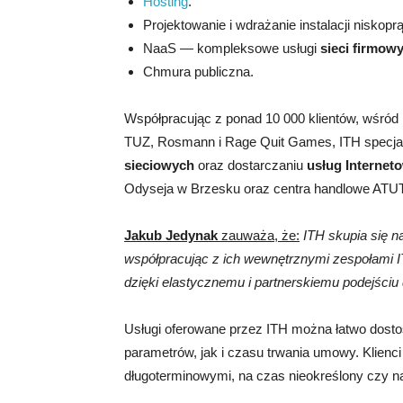
Hosting
.
Projektowanie i wdrażanie instalacji nisk
NaaS — kompleksowe usługi
sieci firmow
Chmura publiczna.
Współpracując z ponad 10 000 klientów, wśród kt
TUZ, Rosmann i Rage Quit Games, ITH specjali
sieciowych
oraz dostarczaniu
usług Internet
Odyseja w Brzesku oraz centra handlowe ATUT 
Jakub Jedynak
zauważa, że:
ITH skupia się n
współpracując z ich wewnętrznymi zespołami IT
dzięki elastycznemu i partnerskiemu podejściu 
Usługi oferowane przez ITH można łatwo dost
parametrów, jak i czasu trwania umowy. Klie
długoterminowymi, na czas nieokreślony czy n