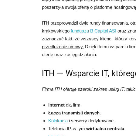
poszerzyła swoją ofertę o platformę hostingową 
ITH przeprowadził dwie rundy finansowania, ot
krakowskiego
funduszu B Capital ASI
oraz zna
zaznaczyć fakt, że wszyscy klienci, którzy kor
przedłużenie umowy.
Dzięki temu wsparciu fir
ofertę oraz zasięg działania.
ITH — Wsparcie IT, któreg
Firma ITH oferuje szeroki zakres usług IT, takic
Internet
dla firm.
Łącza transmisji danych
.
Kolokacja
i serwery dedykowane.
Telefonia IP, w tym
wirtualna centrala
.