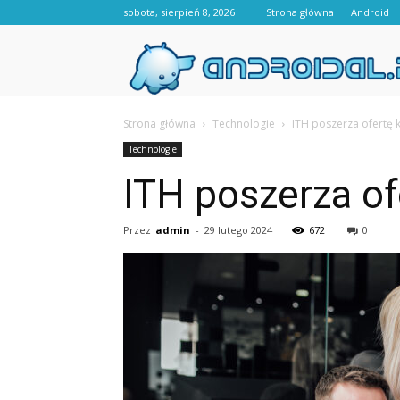
sobota, sierpień 8, 2026
Strona główna
Android
Strona główna
Technologie
ITH poszerza ofertę k
Technologie
ITH poszerza of
Przez
admin
-
29 lutego 2024
672
0