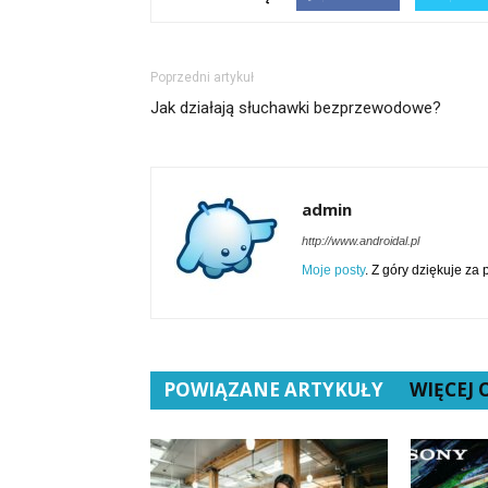
Poprzedni artykuł
Jak działają słuchawki bezprzewodowe?
admin
http://www.androidal.pl
Moje posty
. Z góry dziękuje za
POWIĄZANE ARTYKUŁY
WIĘCEJ