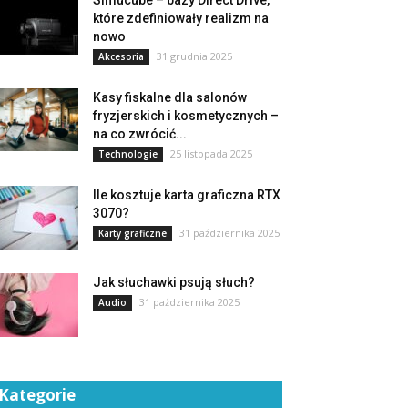
Simucube – bazy Direct Drive,
które zdefiniowały realizm na
nowo
31 grudnia 2025
Akcesoria
Kasy fiskalne dla salonów
fryzjerskich i kosmetycznych –
na co zwrócić...
25 listopada 2025
Technologie
Ile kosztuje karta graficzna RTX
3070?
31 października 2025
Karty graficzne
Jak słuchawki psują słuch?
31 października 2025
Audio
Kategorie