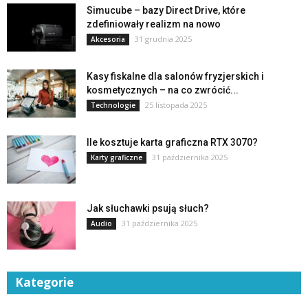
Simucube – bazy Direct Drive, które
zdefiniowały realizm na nowo
31 grudnia 2025
Akcesoria
Kasy fiskalne dla salonów fryzjerskich i
kosmetycznych – na co zwrócić...
25 listopada 2025
Technologie
Ile kosztuje karta graficzna RTX 3070?
31 października 2025
Karty graficzne
Jak słuchawki psują słuch?
31 października 2025
Audio
Kategorie