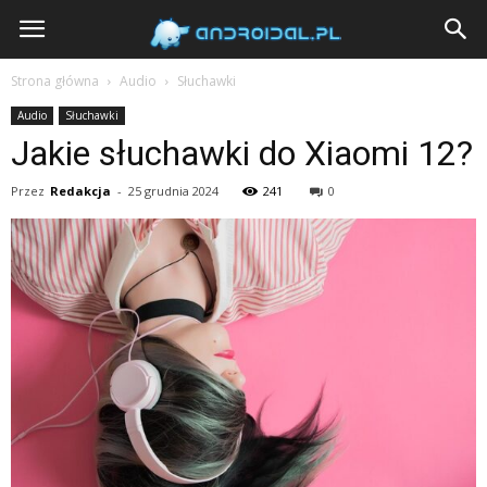
Androidal
Strona główna
Audio
Słuchawki
Audio
Słuchawki
Jakie słuchawki do Xiaomi 12?
Przez
Redakcja
-
25 grudnia 2024
241
0