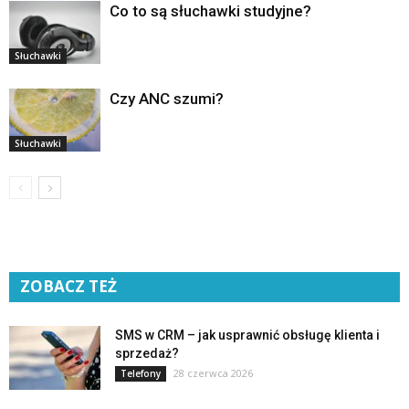
Co to są słuchawki studyjne?
Słuchawki
Czy ANC szumi?
Słuchawki
ZOBACZ TEŻ
SMS w CRM – jak usprawnić obsługę klienta i
sprzedaż?
28 czerwca 2026
Telefony