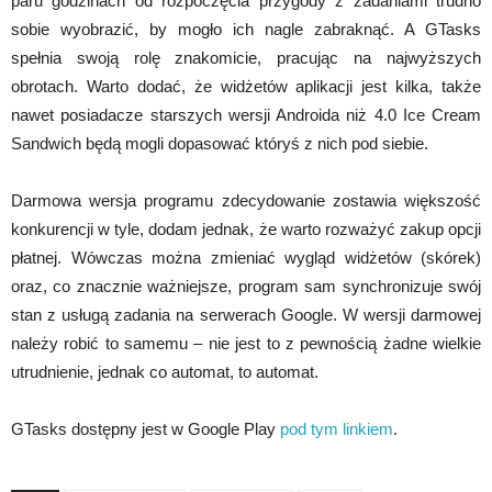
paru godzinach od rozpoczęcia przygody z zadaniami trudno
sobie wyobrazić, by mogło ich nagle zabraknąć. A GTasks
spełnia swoją rolę znakomicie, pracując na najwyższych
obrotach. Warto dodać, że widżetów aplikacji jest kilka, także
nawet posiadacze starszych wersji Androida niż 4.0 Ice Cream
Sandwich będą mogli dopasować któryś z nich pod siebie.
Darmowa wersja programu zdecydowanie zostawia większość
konkurencji w tyle, dodam jednak, że warto rozważyć zakup opcji
płatnej. Wówczas można zmieniać wygląd widżetów (skórek)
oraz, co znacznie ważniejsze, program sam synchronizuje swój
stan z usługą zadania na serwerach Google. W wersji darmowej
należy robić to samemu – nie jest to z pewnością żadne wielkie
utrudnienie, jednak co automat, to automat.
GTasks dostępny jest w Google Play
pod tym linkiem
.