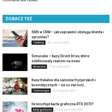
Comments are closed.
ZOBACZ TEŻ
SMS w CRM – jak usprawnić obsługę klienta i
sprzedaż?
28 czerwca 2026
Telefony
Simucube – bazy Direct Drive, które
zdefiniowały realizm na nowo
31 grudnia 2025
Akcesoria
Kasy fiskalne dla salonów fryzjerskich i
kosmetycznych – na co zwrócić...
25 listopada 2025
Technologie
Ile kosztuje karta graficzna RTX 3070?
31 października 2025
Karty graficzne