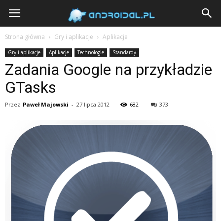
Androidal
Strona główna
Gry i aplikacje
Aplikacje
Gry i aplikacje
Aplikacje
Technologie
Standardy
Zadania Google na przykładzie
GTasks
Przez
Paweł Majowski
-
27 lipca 2012
682
373