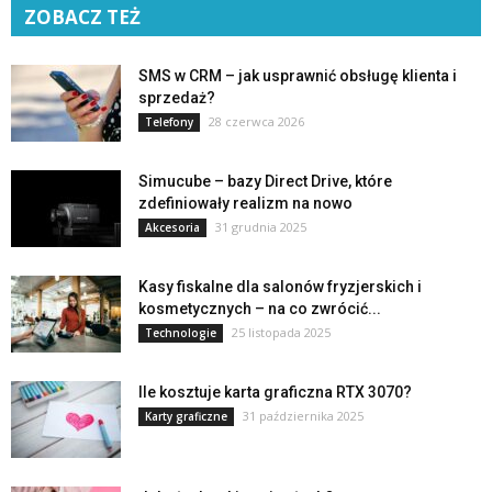
ZOBACZ TEŻ
SMS w CRM – jak usprawnić obsługę klienta i
sprzedaż?
28 czerwca 2026
Telefony
Simucube – bazy Direct Drive, które
zdefiniowały realizm na nowo
31 grudnia 2025
Akcesoria
Kasy fiskalne dla salonów fryzjerskich i
kosmetycznych – na co zwrócić...
25 listopada 2025
Technologie
Ile kosztuje karta graficzna RTX 3070?
31 października 2025
Karty graficzne