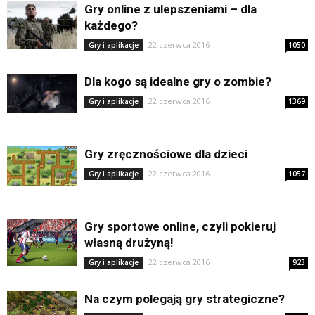
Gry online z ulepszeniami – dla
każdego?
22 czerwca 2016
Gry i aplikacje
1050
Dla kogo są idealne gry o zombie?
22 czerwca 2016
Gry i aplikacje
1369
Gry zręcznościowe dla dzieci
22 czerwca 2016
Gry i aplikacje
1057
Gry sportowe online, czyli pokieruj
własną drużyną!
22 czerwca 2016
Gry i aplikacje
923
Na czym polegają gry strategiczne?