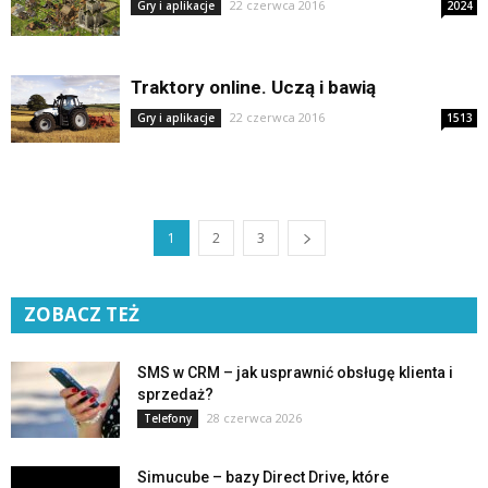
22 czerwca 2016
Gry i aplikacje
2024
Traktory online. Uczą i bawią
22 czerwca 2016
Gry i aplikacje
1513
1
2
3
ZOBACZ TEŻ
SMS w CRM – jak usprawnić obsługę klienta i
sprzedaż?
28 czerwca 2026
Telefony
Simucube – bazy Direct Drive, które