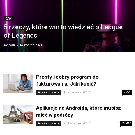
GRY
5 rzeczy, które warto wiedzieć o League
of Legends
admin
-
14 marca 2024
Prosty i dobry program do
fakturowania. Jaki kupić?
16 czerwca 2017
Gry i aplikacje
5251
Aplikacje na Androida, które musisz
mieć w podróży
26 kwietnia 2017
Gry i aplikacje
26987