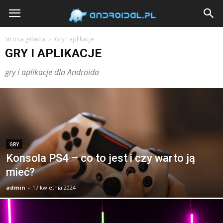
Androidal
Strona główna
Gry i aplikacje
GRY I APLIKACJE
gry i aplikacje dla Androida
GRY
Konsola PS4 – co to jest i czy warto ją
mieć?
admin
-
17 kwietnia 2024