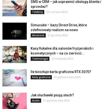
SMS w CRM – jak usprawnić obsługę klienta i
sprzedaż?
28 czerwca 2026
Telefony
Simucube – bazy Direct Drive, które
zdefiniowały realizm na nowo
31 grudnia 2025
Akcesoria
Kasy fiskalne dla salonów fryzjerskich i
kosmetycznych – na co zwrócić...
25 listopada 2025
Technologie
Ile kosztuje karta graficzna RTX 3070?
31 października 2025
Karty graficzne
Jak słuchawki psują słuch?
31 października 2025
Audio