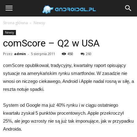
Androidal
Strona główna
Newsy
Newsy
comScore – Q2 w USA
Przez
admin
-
5 sierpnia 2011
450
260
comScore opublikował, tradycyjny, kwartalny raport opisujący
sytuacje na amerykańskim rynku smartfonów. W zasadzie nie
wnosi on niczego ciekawego, Android i Apple nadal rosną w siłę, a
reszta notuje spadki.
System od Google ma już 40% rynku i w ciągu ostatniego
kwartału zyskał 5 punktów procentowych. Apple przekroczył
25%, ale jego wzrosty nie są już tak imponujące, jak w przypadku
Androida.