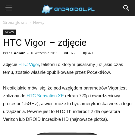
Androidal
Strona główna
Newsy
Newsy
HTC Vigor – zdjęcie
Przez
admin
-
16 września 2011
322
421
Zdjęcie
HTC Vigor
, telefonu o którym pisaliśmy już jakiś czas
temu, zostało właśnie opublikowane przez PocektNow.
Nieoficjalnie mówi się, że pod względem parametrów Vigor jest
zbliżony do
HTC Sensation XE
(ekran 720p i dwurdzeniowy
procesor 1.5GHz), a więc może to być amerykańska wersja tego
urządzenia. Pewnie jest to HTC Thunderbolt 2 dla operatora
Verizon lub DROID Incredible HD (najnowsze plotka).