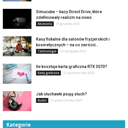
Simucube – bazy Direct Drive, które
zdefiniowały realizm na nowo
31 grudnia 2025
Akcesoria
Kasy fiskalne dla salonów fryzjerskich i
kosmetycznych – na co zwrócić...
25 listopada 2025
Technologie
Ile kosztuje karta graficzna RTX 3070?
31 października 2025
Karty graficzne
Jak słuchawki psują słuch?
31 października 2025
Audio
Kategorie