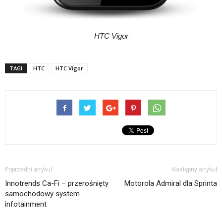
HTC Vigor
TAGI
HTC
HTC Vigor
Poprzedni artykuł
Następny artykuł
Innotrends Ca-Fi – przerośnięty
Motorola Admiral dla Sprinta
samochodowy system
infotainment