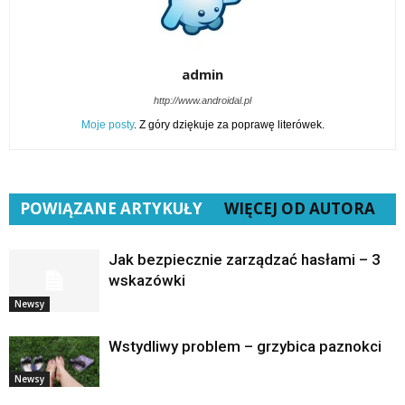
admin
http://www.androidal.pl
Moje posty
. Z góry dziękuje za poprawę literówek.
POWIĄZANE ARTYKUŁY
WIĘCEJ OD AUTORA
Jak bezpiecznie zarządzać hasłami – 3
wskazówki
Newsy
Wstydliwy problem – grzybica paznokci
Newsy