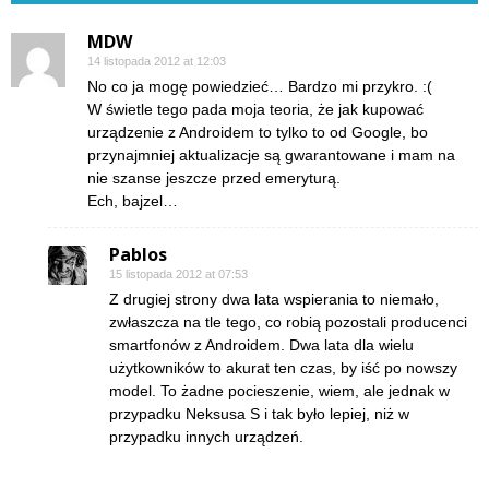
MDW
14 listopada 2012 at 12:03
No co ja mogę powiedzieć… Bardzo mi przykro. :(
W świetle tego pada moja teoria, że jak kupować
urządzenie z Androidem to tylko to od Google, bo
przynajmniej aktualizacje są gwarantowane i mam na
nie szanse jeszcze przed emeryturą.
Ech, bajzel…
Pablos
15 listopada 2012 at 07:53
Z drugiej strony dwa lata wspierania to niemało,
zwłaszcza na tle tego, co robią pozostali producenci
smartfonów z Androidem. Dwa lata dla wielu
użytkowników to akurat ten czas, by iść po nowszy
model. To żadne pocieszenie, wiem, ale jednak w
przypadku Neksusa S i tak było lepiej, niż w
przypadku innych urządzeń.