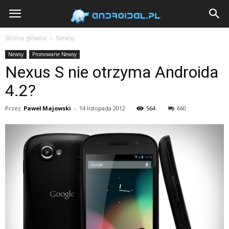
Androidal
Strona główna
Newsy
Newsy
Promowane Newsy
Nexus S nie otrzyma Androida
4.2?
Przez
Paweł Majowski
-
14 listopada 2012
564
660