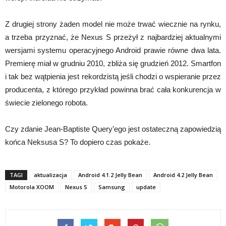
Z drugiej strony żaden model nie może trwać wiecznie na rynku,
a trzeba przyznać, że Nexus S przeżył z najbardziej aktualnymi
wersjami systemu operacyjnego Android prawie równe dwa lata.
Premierę miał w grudniu 2010, zbliża się grudzień 2012. Smartfon
i tak bez wątpienia jest rekordzistą jeśli chodzi o wspieranie przez
producenta, z którego przykład powinna brać cała konkurencja w
świecie zielonego robota.
Czy zdanie Jean-Baptiste Query’ego jest ostateczną zapowiedzią
końca Neksusa S? To dopiero czas pokaże.
TAGI
aktualizacja
Android 4.1.2 Jelly Bean
Android 4.2 Jelly Bean
Motorola XOOM
Nexus S
Samsung
update