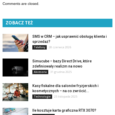
Comments are closed.
ZOBACZ TEŻ
SMS w CRM – jak usprawnić obsługę klienta i
sprzedaż?
28 czerwca 2026
Telefony
Simucube – bazy Direct Drive, które
zdefiniowały realizm na nowo
31 grudnia 2025
Akcesoria
Kasy fiskalne dla salonów fryzjerskich i
kosmetycznych – na co zwrócić...
25 listopada 2025
Technologie
Ile kosztuje karta graficzna RTX 3070?