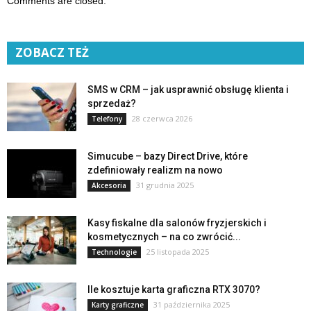
Comments are closed.
ZOBACZ TEŻ
SMS w CRM – jak usprawnić obsługę klienta i
sprzedaż?
28 czerwca 2026
Telefony
Simucube – bazy Direct Drive, które
zdefiniowały realizm na nowo
31 grudnia 2025
Akcesoria
Kasy fiskalne dla salonów fryzjerskich i
kosmetycznych – na co zwrócić...
25 listopada 2025
Technologie
Ile kosztuje karta graficzna RTX 3070?
31 października 2025
Karty graficzne