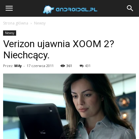
Androidal
Strona główna
Newsy
Newsy
Verizon ujawnia XOOM 2?
Niechcący.
Przez
Miły
-
17 czerwca 2011
361
431