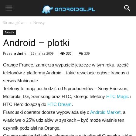
Androidal
Strona główna
Newsy
Newsy
Android – plotki
Przez
admin
-
25 marca 2009
330
339
Orange France, zamierza wypuścić jeszcze w tym roku, sześć
telefonów z platformą Android – takie rewelacje ogłosił francuski
serwis Mobinaute.
Telefony te mają pochodzić od 5 producentów – Sony Ericsson,
Motorola, LG, Samsung oraz HTC, którego telefony
HTC Magic
i
HTC Hero dołączą do
HTC Dream
.
Francuski operator dobrze wypowiada się o
Android Market
, a
właściwe o 25% udziałów w zyskach – być może właśnie ten
czynnik podziałał na Orange.
Orange potwierdził także informacje o aktualizacji Cupcake, która