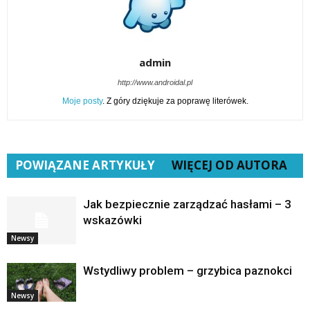
admin
http://www.androidal.pl
Moje posty
. Z góry dziękuje za poprawę literówek.
POWIĄZANE ARTYKUŁY
WIĘCEJ OD AUTORA
Jak bezpiecznie zarządzać hasłami – 3
wskazówki
Newsy
Wstydliwy problem – grzybica paznokci
Newsy