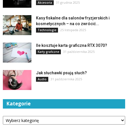
31 grudnia 2025
Akcesoria
Kasy fiskalne dla salonów fryzjerskich i
kosmetycznych – na co zwrócić...
25 listopada 2025
Technologie
Ile kosztuje karta graficzna RTX 3070?
31 października 2025
Karty graficzne
Jak słuchawki psują słuch?
31 października 2025
Audio
Kategorie
Kategorie