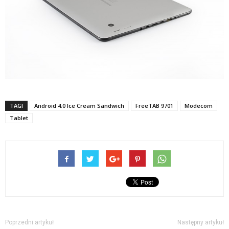
TAGI
Android 4.0 Ice Cream Sandwich
FreeTAB 9701
Modecom
Tablet
Poprzedni artykuł
Następny artykuł