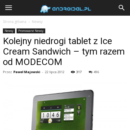
Androidal
Strona główna
Newsy
Newsy
Promowane Newsy
Kolejny niedrogi tablet z Ice
Cream Sandwich – tym razem
od MODECOM
Przez
Paweł Majowski
-
22 lipca 2012
317
496