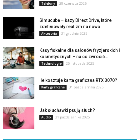
28 czerwca 2026
Telefony
Simucube – bazy Direct Drive, które
zdefiniowały realizm na nowo
31 grudnia 2025
Akcesoria
Kasy fiskalne dla salonów fryzjerskich i
kosmetycznych – na co zwrócić...
25 listopada 2025
Technologie
Ile kosztuje karta graficzna RTX 3070?
31 października 2025
Karty graficzne
Jak słuchawki psują słuch?
31 października 2025
Audio