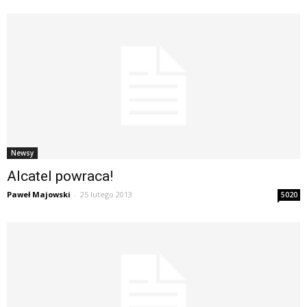
Newsy
Alcatel powraca!
Paweł Majowski
-
25 lutego 2013
5020