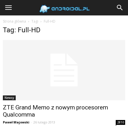
Androidal
Strona główna
Tagi
Full-HD
Tag: Full-HD
Newsy
ZTE Grand Memo z nowym procesorem
Qualcomma
Paweł Majowski
-
26 lutego 2013
2810