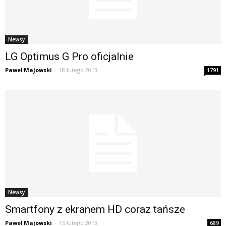
Newsy
LG Optimus G Pro oficjalnie
Paweł Majowski
-
18 lutego 2013
1791
Newsy
Smartfony z ekranem HD coraz tańsze
Paweł Majowski
-
16 lutego 2013
689