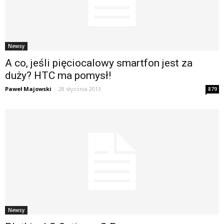
Newsy
A co, jeśli pięciocalowy smartfon jest za
duży? HTC ma pomysł!
Paweł Majowski
-
28 stycznia 2013
879
Newsy