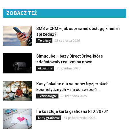
ZOBACZ TEŻ
SMS w CRM – jak usprawnić obsługę klienta i
sprzedaż?
28 czerwca 2026
Telefony
Simucube – bazy Direct Drive, które
zdefiniowały realizm na nowo
31 grudnia 2025
Akcesoria
Kasy fiskalne dla salonów fryzjerskich i
kosmetycznych – na co zwrócić...
25 listopada 2025
Technologie
Ile kosztuje karta graficzna RTX 3070?
31 października 2025
Karty graficzne