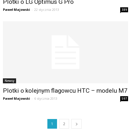
Plotki o LG Optimus G Pro
Paweł Majowski
-
22 stycznia 2013
389
Newsy
Plotki o kolejnym flagowcu HTC – modelu M7
Paweł Majowski
-
6 stycznia 2013
597
1
2