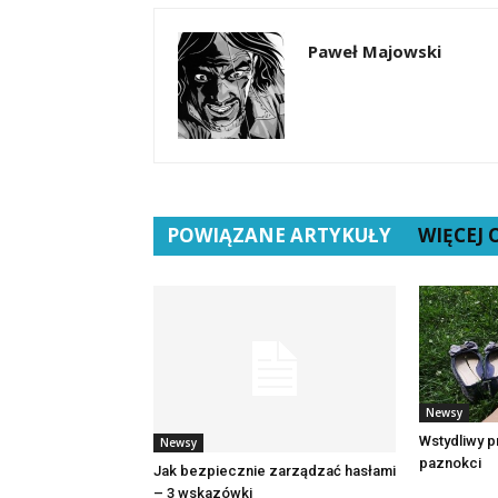
Paweł Majowski
POWIĄZANE ARTYKUŁY
WIĘCEJ
Newsy
Wstydliwy p
Newsy
paznokci
Jak bezpiecznie zarządzać hasłami
– 3 wskazówki