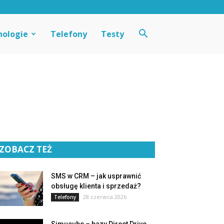
nologie
Telefony
Testy
ZOBACZ TEŻ
SMS w CRM – jak usprawnić
obsługę klienta i sprzedaż?
28 czerwca 2026
Telefony