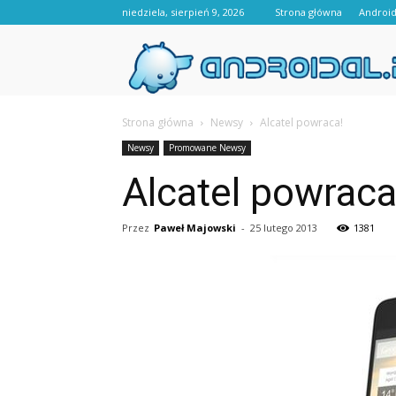
niedziela, sierpień 9, 2026
Strona główna
Androi
Strona główna
Newsy
Alcatel powraca!
Newsy
Promowane Newsy
Alcatel powraca
Przez
Paweł Majowski
-
25 lutego 2013
1381