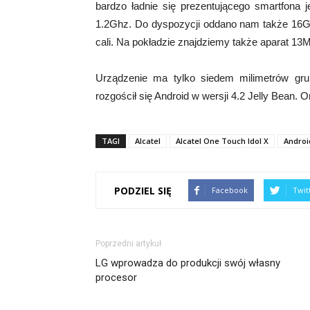
bardzo ładnie się prezentującego smartfona j
1.2Ghz. Do dyspozycji oddano nam także 16GB
cali. Na pokładzie znajdziemy także aparat 13
Urządzenie ma tylko siedem milimetrów gr
rozgościł się Android w wersji 4.2 Jelly Bean. O
TAGI
Alcatel
Alcatel One Touch Idol X
Android
PODZIEL SIĘ
Facebook
Twit
Poprzedni artykuł
LG wprowadza do produkcji swój własny
procesor