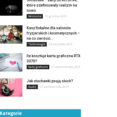
Simucube – bazy Direct Drive,
które zdefiniowały realizm na
nowo
31 grudnia 2025
Akcesoria
Kasy fiskalne dla salonów
fryzjerskich i kosmetycznych –
na co zwrócić...
25 listopada 2025
Technologie
Ile kosztuje karta graficzna RTX
3070?
31 października 2025
Karty graficzne
Jak słuchawki psują słuch?
31 października 2025
Audio
Kategorie