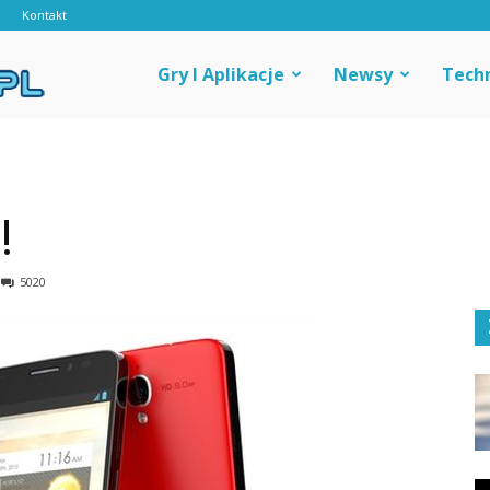
d
Kontakt
Androidal
Gry I Aplikacje
Newsy
Tech
!
5020