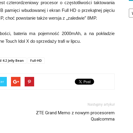
est czterordzeniowy procesor o częstotliwości taktowania
Ka
 pamięci wbudowanej i ekran Full HD o przekątnej pięciu
MP, choć powstanie także wersja z „zaledwie” 8MP.
ubości, bateria ma pojemność 2000mAh, a na pokładzie
ne Touch Idol X do sprzedaży trafi w lipcu.
 4.2 Jelly Bean
Full-HD
ter
Następny artykuł
ZTE Grand Memo z nowym procesorem
Qualcomma