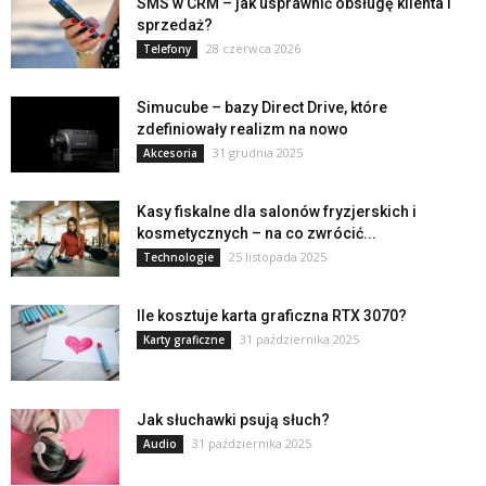
SMS w CRM – jak usprawnić obsługę klienta i
sprzedaż?
28 czerwca 2026
Telefony
Simucube – bazy Direct Drive, które
zdefiniowały realizm na nowo
31 grudnia 2025
Akcesoria
Kasy fiskalne dla salonów fryzjerskich i
kosmetycznych – na co zwrócić...
25 listopada 2025
Technologie
Ile kosztuje karta graficzna RTX 3070?
31 października 2025
Karty graficzne
Jak słuchawki psują słuch?
31 października 2025
Audio