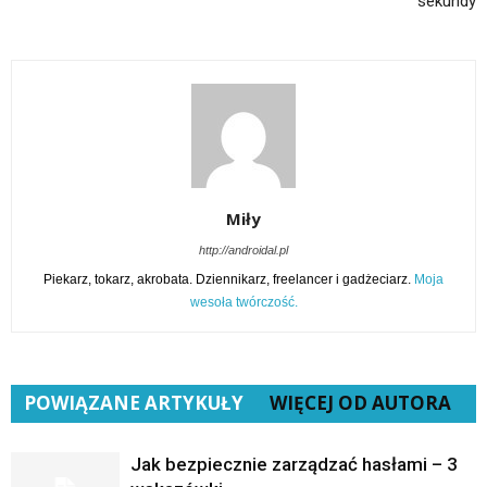
sekundy
Miły
http://androidal.pl
Piekarz, tokarz, akrobata. Dziennikarz, freelancer i gadżeciarz.
Moja
wesoła twórczość.
POWIĄZANE ARTYKUŁY
WIĘCEJ OD AUTORA
Jak bezpiecznie zarządzać hasłami – 3