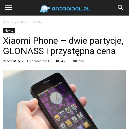
Androidal
Strona główna
Newsy
Newsy
Xiaomi Phone – dwie partycje,
GLONASS i przystępna cena
Przez
Miły
-
31 sierpnia 2011
456
206